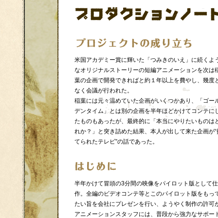
米国アカデミー賞に輝いた「つみきのいえ」に続くよ
なオリジナルストーリーの短編アニメーションを次は
葉の企画で開発できればと約１年以上を費やし、幾度
なく会議が行われた。
稲葉には元々温めていた企画がいくつかあり、「ゴー
デンタイム」とは別の企画を半年ほどかけてコンテに
たものもあったが、最終的に「本当にやりたいものは
れか？」と突き詰めた結果、本人が出して来た企画が“
てられたテレビ”の話であった。
半年かけて冒頭の3分間の映像をパイロット版として
作。全編のビデオコンテ等とこのパイロット版をもっ
たい旨を会社にプレゼンを行い、ようやく制作の許可
アニメーションスタッフには、普段から強力なサポー