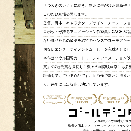
「つみきのいえ」に続き、新たに手がけた最新作「
このたび劇場公開します。
監督、脚本、キャラクターデザイン、アニメーショ
ロボットが誇るアニメーション作家集団CAGEの
ない廃品たちの物語を独特のセンスでユーモアたっ
切ないエンターテイメントムービーを完成させまし
本作はソウル国際カートゥーン＆アニメーション映
賞」の2冠受賞を皮切りに数々の国際映画祭にも多
評価を受けている作品です。同原作で新たに描きお
り、来年には出版化も決定しています。
（2013年／22分50秒／カ
監督／脚本／アニメーション／キャラクタ
音楽：烏田晴奈 サウンドデザイ